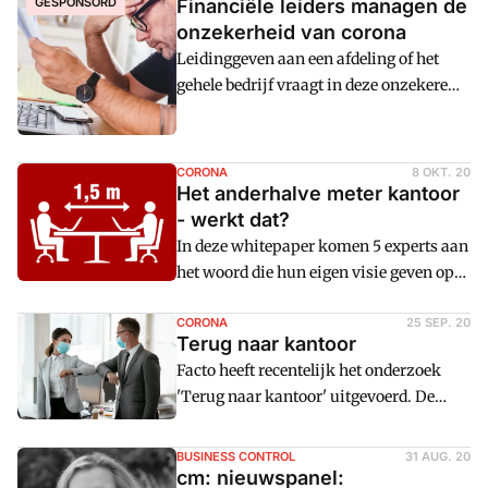
GESPONSORD
Financiële leiders managen de
onzekerheid van corona
Leidinggeven aan een afdeling of het
gehele bedrijf vraagt in deze onzekere
tijden om een analytische aanpak. Die
analyse kan helpen om juist terug te
grijpen naar de cijfers en de data om zo
CORONA
8 OKT. 20
meer zekerheid te verkrijgen. Op basis
Het anderhalve meter kantoor
daarvan kan de financial volgende
- werkt dat?
stappen zetten, als het grondwerk maar
In deze whitepaper komen 5 experts aan
is gedaan. Dat grondwerk is nodig om
het woord die hun eigen visie geven op
wendbaar te kunnen zijn en snel te
hetu00a01,5 meter-kantoor. Zij
kunnen schakelen.u00a0 Want dat is,
beantwoorden o.a. vragen over:
CORONA
25 SEP. 20
Terug naar kantoor
zeker nu, een eerste vereiste.
Facto heeft recentelijk het onderzoek
'Terug naar kantoor' uitgevoerd. De
resultaten geven een beeld van wat
facility professionals in
BUSINESS CONTROL
31 AUG. 20
kantoororganisaties de laatste
cm: nieuwspanel: