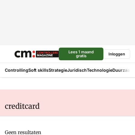
Lees 1 maand
Inloggen
gratis
Controlling
Soft skills
Strategie
Juridisch
Technologie
Duurzaam
creditcard
Geen resultaten