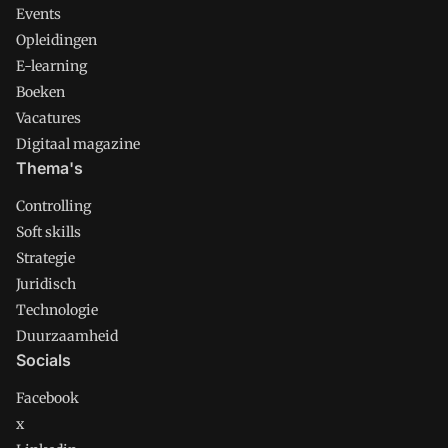
Events
zijnu00a0de verschillende gezichten
Opleidingen
van de groepen die momenteel van de
E-learning
groeiende trend profiteren? En wat zijn
de verwachte groeigebieden van de
Boeken
financiu00eble industrie van de
Vacatures
toekomst.
Digitaal magazine
Thema's
Controlling
Soft skills
Strategie
Juridisch
Technologie
Duurzaamheid
Socials
Facebook
x