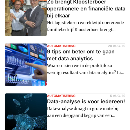
Zo brengt Kloosterboer
operationele en financiële data
bij elkaar
Het logistieke en wereldwijd opererende
familiebedrijf Kloosterboer brengt
operationele en financiu00eble data
dichterbij elkaar. Om op die manier een
AUTOMATISERING
28 AUG. 19
professionaliseringslag te slaan en het
9 tips om beter om te gaan
rendement uit investeringen te
met data analytics
verhogen. Consolidatiesoftware is
Waarom zien we in de praktijk zo
daarbij du00e9 basis, zeggen group
weinig resultaat van data analytics? Ligt
controller Wolter Brama en interim-cfo
dat aan de verwachtigen? Of aan de data?
Luuk van der Pal.
Aan de tooling? Of aan uzelf? Op
FrankWatching.nl vond cm: 9 tips om
AUTOMATISERING
5 AUG. 19
data daadwerkelijk om te zetten in
Data-analyse is voor iedereen!
waardevolle informatie.
Data-analyse draagt in grote mate bij
aan een diepgaand begrip van een
onderneming en haar activiteiten,
processen en systemen. Nieuw