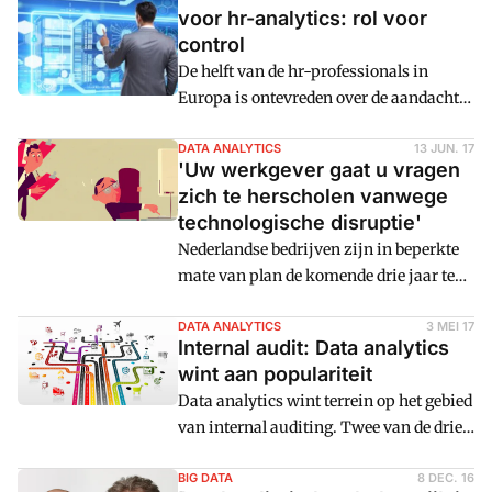
jurylid van het Best Finance Team
voor hr-analytics: rol voor
onlangs in een toespraak. Hij vulde aan
control
met interessante cijfers.
De helft van de hr-professionals in
Europa is ontevreden over de aandacht
die hr-analytics momenteel in de sector
krijgt en slechts 9 procent is tevreden,
DATA ANALYTICS
13 JUN. 17
'Uw werkgever gaat u vragen
aldus onderzoek van SD Worx. Volgens
zich te herscholen vanwege
VRC-voorzitter Frans van Lint kan de
technologische disruptie'
controller hr hier een rol spelen: 'Hr-
Nederlandse bedrijven zijn in beperkte
managers en medewerkers zijn van
mate van plan de komende drie jaar te
oudsher minder geschoold in cijfers en
investeren in cognitieve
data analytics. In hun rol van business
technologieu00ebn als artificial
DATA ANALYTICS
3 MEI 17
partner voor management en staf
Internal audit: Data analytics
intelligence en machine learning, en in
kunnen controllers belangrijke
wint aan populariteit
data analytics tools. Een reden daarvoor:
ondersteuners zijn van hr om hen op dit
Data analytics wint terrein op het gebied
gebrek aan kennis en vaardigheden
gebied verder te helpen'
van internal auditing. Twee van de drie
binnen de organisatie. De oplossing:
afdelingen gebruiken analytics voor hun
herscholen van medewerkers.
auditproces. Continuous monitoring is
BIG DATA
8 DEC. 16