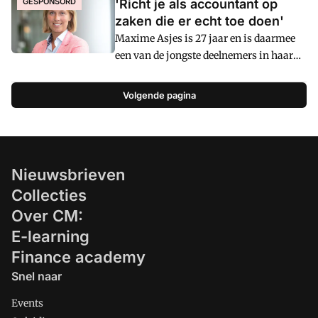
GESPONSORD
'Richt je als accountant op
zaken die er echt toe doen'
Maxime Asjes is 27 jaar en is daarmee
een van de jongste deelnemers in haar
lichtingu00a0van deu00a0Executive
Master of Finance & Control (EMFC) aan
Volgende pagina
Nyenrode Business Universiteit. Voor
haar is deze opleiding tot
registercontroller een logisch vervolg op
de post-master Accountancy (RA). 'De
Nieuwsbrieven
EMFC heeft me nog meer overtuigd van
mijn mooie vak als accountant, en ik
Collecties
krijg er heel veel energie van!'
Over CM:
E-learning
Finance academy
Snel naar
Events