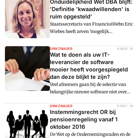
Onduidelijkheid Wet DBA blijft:
'Definitie 'kwaadwillenden' is
ruim opgesteld'
Staatssecretaris van Financiu00ebn Eric
Wiebes heeft zeven 'mogelijk
kwaadwillende' opdrachtgevers in beeld.
De definitie van 'kwaadwillendheid' laat
DIRKZWAGER
4 NOV. 16
in de praktijk nog te wensen over.
Wat te doen als uw IT-
leverancier de software
mooier heeft voorgespiegeld
dan deze blijkt te zijn?
Veel afnemers gaan bij de selectie van
belangrijke nieuwe software niet over
u00e9u00e9n nacht ijs. De uiteindelijke
keuze komt vaak tot stand na een
DIRKZWAGER
6 OKT. 16
Instemmingsrecht OR bij
uitvoerige selectiefase, waarbij
pensioenregeling vanaf 1
meerdere aanbieders en aanbiedingen
oktober 2016
zijn vergeleken. Soms blijkt vervolgens
De Wet op de Ondernemingsraden en de
na contractering dat de software toch