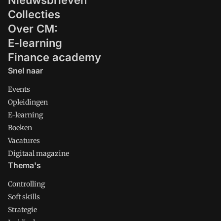
Nieuwsbrieven
voorziet in richtlijnen om de platformen
professioneler te maken. Hier volgt een
Collecties
overzicht.
Over CM:
E-learning
Finance academy
Snel naar
Events
Opleidingen
E-learning
Boeken
Vacatures
Digitaal magazine
Thema's
Controlling
Soft skills
Strategie