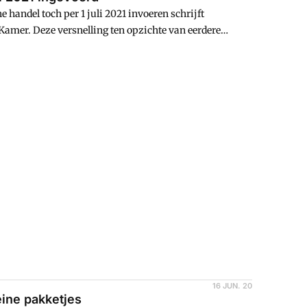
 handel toch per 1 juli 2021 invoeren schrijft
Kamer. Deze versnelling ten opzichte van eerdere
en tijdelijke en beperkte oplossing waar risico's en
at de nadelige gevolgen voor het bedrijfsleven van een
orden gevolgd.
16 JUN. 20
eine pakketjes