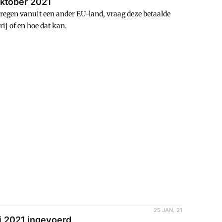
oktober 2021
egen vanuit een ander EU-land, vraag deze betaalde
ij of en hoe dat kan.
25 JAN. 21
li 2021 ingevoerd