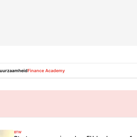
uurzaamheid
Finance Academy
BTW