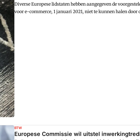
Diverse Europese lidstaten hebben aangegeven de voorgeste
voor e-commerce, 1 januari 2021, niet te kunnen halen door 
problemen en het Ministerie van Financiu00ebn stelt dat het la
BTW
Europese Commissie wil uitstel inwerkingtre