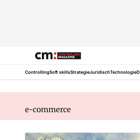
Controlling
Soft skills
Strategie
Juridisch
Technologie
D
e-commerce