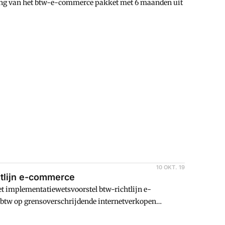
ing van het btw-e-commerce pakket met 6 maanden uit
10 OKT. 19
chtlijn e-commerce
het implementatiewetsvoorstel btw-richtlijn e-
 btw op grensoverschrijdende internetverkopen
en met 30 oktober 2019.