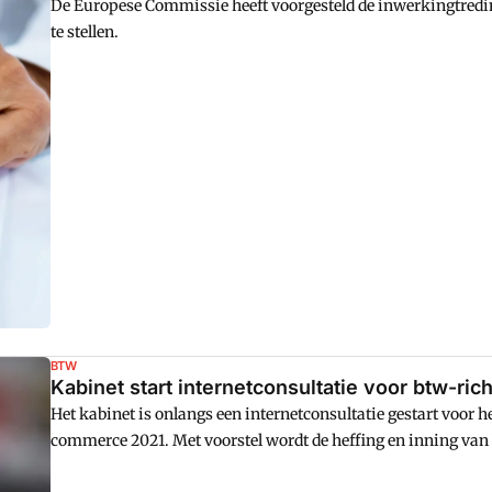
De Europese Commissie heeft voorgesteld de inwerkingtred
te stellen.
BTW
Kabinet start internetconsultatie voor btw-ri
Het kabinet is onlangs een internetconsultatie gestart voor 
commerce 2021. Met voorstel wordt de heffing en inning van
gewijzigd. Op het gehele voorstel kan worden gereageerd tot 