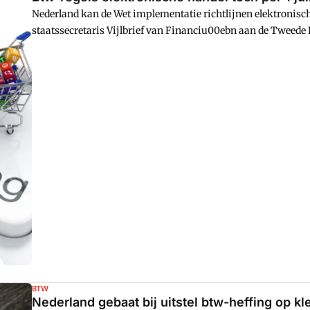
Nederland kan de Wet implementatie richtlijnen elektronische
staatssecretaris Vijlbrief van Financiu00ebn aan de Tweede 
berichten is mogelijk via een zogenaamd noodspoor, oftewel e
onzekerheden aan zijn verbonden. Het kabinet meent echter d
latere uitvoering zo groot zijnu00a0dat dit noodspoor zal w
BTW
Nederland gebaat bij uitstel btw-heffing op kl