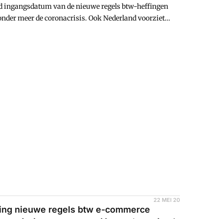
ld ingangsdatum van de nieuwe regels btw-heffingen
onder meer de coronacrisis. Ook Nederland voorziet
nd gebaat is bij uitstel tot juli 2021.
22 MEI 20
ding nieuwe regels btw e-commerce