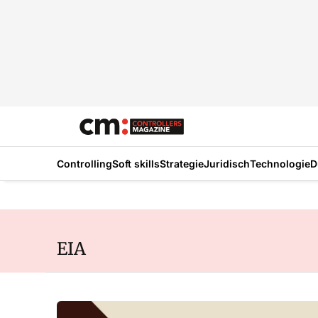
Controlling
Soft skills
Strategie
Juridisch
Technologie
D
EIA