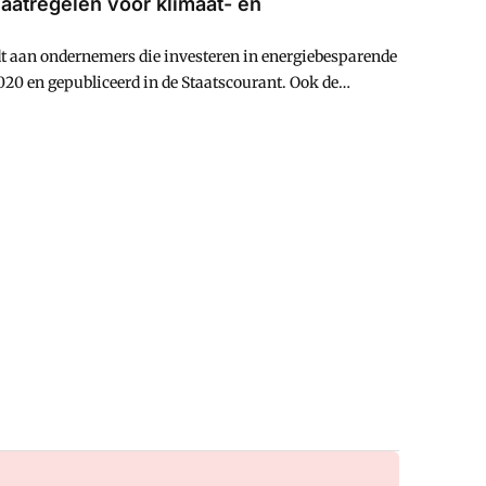
aatregelen voor klimaat- en
edt aan ondernemers die investeren in energiebesparende
020 en gepubliceerd in de Staatscourant. Ook de
 is aangepast aan de stand van de techniek.