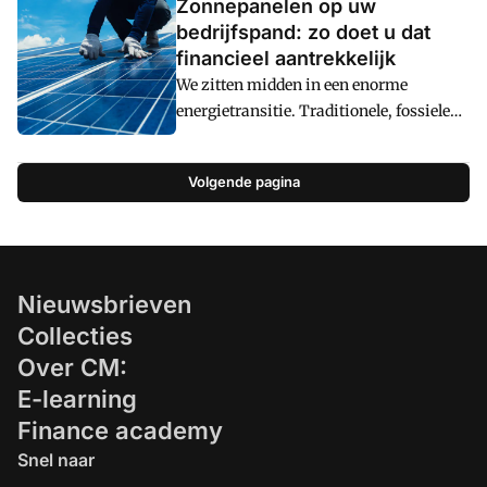
Zonnepanelen op uw
bedrijfspand: zo doet u dat
financieel aantrekkelijk
We zitten midden in een enorme
energietransitie. Traditionele, fossiele
brandstoffen zijn eindig en leveren
bovendien CO2-uitstoot op. Duurzamere
Volgende pagina
vormen van energie zoals windenergie
en zonne-energie worden meer en meer
gebruikt. Ook door ondernemingen.
Duurzaam energiegebruik levert
ondernemingen namelijk niet alleen
Nieuwsbrieven
milieuvoordelen op, het kan ook uw
Collecties
profiel als groene onderneming
Over CM:
versterken. Bovendien kan investeren in
E-learning
groene energie ook financieel
aantrekkelijk blijken. Lees hier hoe dit
Finance academy
(fiscaal) uitpakt.
Snel naar