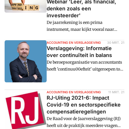
Webinar 'Leer, als financial,
denken zoals een
investeerder'
De jaarrekening is een prima
instrument, maar kijkt vooral naar
achteren. Forecasts zeggen wel iets over
de toekomst, maar niets over het waard
ACCOUNTING EN VERSLAGGEVING
30 MRT. 21
Verslaggeving: Informatie
creu00ebrend vermogen van een
over continuïteit in balans
organisatie. En ook budgetten komen
De beroepsorganisatie van accountants
niet in de buurt. Wie echt vooruit wil
heeft 'continuu00efteit' uitgeroepen tot
kijken als financial moet leren denken
verplicht onderwerp voor permanente
als een investeerder.
educatie voor 2021. Dat gaat over het al
of niet terecht toepassen van het
ACCOUNTING EN VERSLAGGEVING
11 MRT. 21
continuu00efteitsbeginsel ('going
RJ-Uiting 2021-6: Impact
concern') en de toelichting daaromtrent
Covid-19 en sectorspecifieke
in de jaarrekening. De normen voor de
compensatieregelingen
jaarrekening zijn op dit punt erg
De Raad voor de Jaarverslaggeving (RJ)
beknopt, en dit vergt dus ook voor de
heeft uit de praktijk meerdere vragen