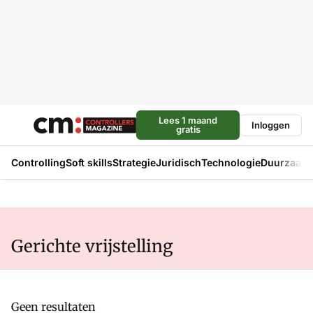
Lees 1 maand
Inloggen
gratis
Controlling
Soft skills
Strategie
Juridisch
Technologie
Duurzaam
Gerichte vrijstelling
Geen resultaten