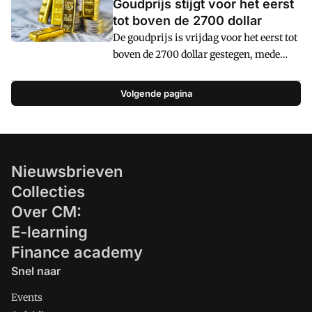
Goudprijs stijgt voor het eerst
tot boven de 2700 dollar
De goudprijs is vrijdag voor het eerst tot
boven de 2700 dollar gestegen, mede
aangejaagd door de spanningen in het
Midden-Oosten na de dood van
Volgende pagina
Hamasleider Yahya Sinwar bij een
militaire operatie van Israël.
Investeerders zien het edelmetaal als een
veilige investering in onzekere tijden.
Nieuwsbrieven
Collecties
Over CM:
E-learning
Finance academy
Snel naar
Events