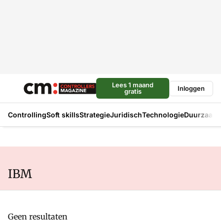
Lees 1 maand
Inloggen
gratis
Controlling
Soft skills
Strategie
Juridisch
Technologie
Duurzaam
IBM
Geen resultaten