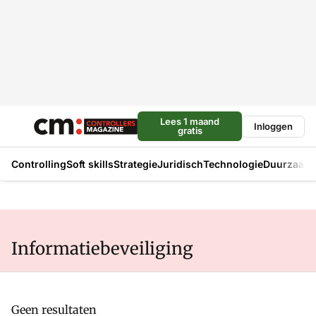
Lees 1 maand
Inloggen
gratis
Controlling
Soft skills
Strategie
Juridisch
Technologie
Duurzaam
Informatiebeveiliging
Geen resultaten