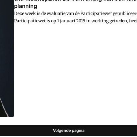
planning
Deze week is de evaluatie van de Participatiewet gepubliceer
Participatiewet is op 1 januari 2015 in werking getreden, hee
om een inclusieve arbeidsmarkt te creu00ebren voor mensen
ondersteunen bij het vinden van een passend werk.
Volgende pagina