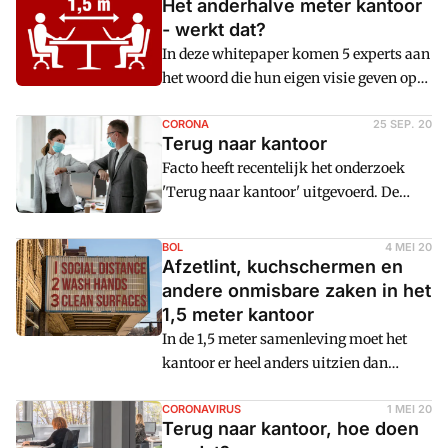
Het anderhalve meter kantoor
- werkt dat?
In deze whitepaper komen 5 experts aan
het woord die hun eigen visie geven op
hetu00a01,5 meter-kantoor. Zij
beantwoorden o.a. vragen over:
CORONA
25 SEP. 20
Terug naar kantoor
Facto heeft recentelijk het onderzoek
'Terug naar kantoor' uitgevoerd. De
resultaten geven een beeld van wat
facility professionals in
BOL
4 MEI 20
kantoororganisaties de laatste
Afzetlint, kuchschermen en
maanden, sinds het uitbreken van de
andere onmisbare zaken in het
coronapandemie half maart en het
1,5 meter kantoor
thuiswerkadvies van de overheid,
In de 1,5 meter samenleving moet het
hebben gedaan om hun kantoor - voor
kantoor er heel anders uitzien dan
een beperkte groep medewerkers - op
vu00f3u00f3r de coronacrisis. Als
een veilige manier weer in gebruik te
finance manager is het zaak om nu actie
CORONAVIRUS
1 MEI 20
Terug naar kantoor, hoe doen
nemen. Ook geeft het onderzoek een
te ondernemen om straks klaar te zijn