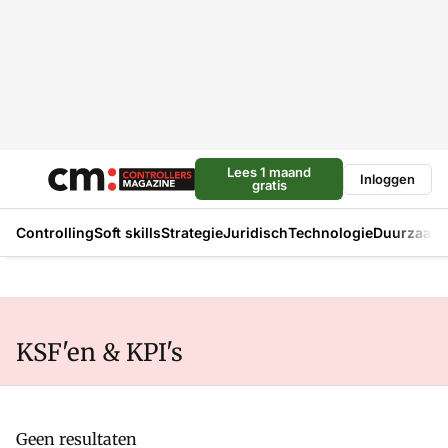
Lees 1 maand
Inloggen
gratis
Controlling
Soft skills
Strategie
Juridisch
Technologie
Duurzaam
KSF'en & KPI's
Geen resultaten