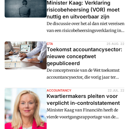
Minister Kaag: Verklaring
risicobeheersing (VOR) moet
nuttig en uitvoerbaar zijn
De discussie over het al dan niet vereisen
van een risicobeheersingsverklaring in
de jaarverslaggeving woedt voort. In
maart spreken diverse partijen met
CTA
25 AUG. 22
Toekomst accountancysector:
betrokken ministeries over de
nieuwe conceptwet
verklaring omtrent risicobeheersing
gepubliceerd
(VOR). Minister van Financiën Kaag is
De conceptversie van de Wet toekomst
voorstander, mits de VOR betekenisvol,
accountancysector, die vorig jaar ter
uitvoerbaar en controleerbaar is. De
consultatie aangeboden werd, is
kwartiermakers Toekomst
gepubliceerd.
ACCOUNTANCY
22 JUL. 22
Accountancysector pleitten in hun
Kwartiermakers pleiten voor
nieuwste voortgangsrapport opnieuw
verplicht in-controlstatement
voor
Minister Kaag van Financiën heeft de
vierde voortgangsrapportage van de
Kwartiermakers toekomst