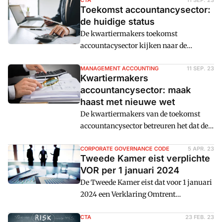
einde. Ze stellen dat de sector
CTA
11 SEP. 23
Toekomst accountancysector:
onvoldoende verandert is en er externe
de huidige status
interventie nodig is om verandering en
De kwartiermakers toekomst
transparantie te stimuleren. Er ligt een
accountacysector kijken naar de
wetsvoorstel klaar die nog behandeld
concrete invulling van plannen om
moet worden in de Tweede Kamer.
transparantie op controle te verbeteren.
MANAGEMENT ACCOUNTING
11 SEP. 23
Kwartiermakers
Tot nu toe zijn daar experimenten,
accountancysector: maak
discussies en een wetsvoorstel uitgerold.
haast met nieuwe wet
Rond het eind van het jaar volgt een
De kwartiermakers van de toekomst
eindrapport. Cm: licht het tijdspad toe.
accountancysector betreuren het dat de
behandeling van het Wetsvoorstel
Toekomst Accountancysector op zich
CORPORATE GOVERNANCE CODE
5 APR. 23
Tweede Kamer eist verplichte
laat wachten. In hun zesde
VOR per 1 januari 2024
voortgangsrapportage roepen ze
De Tweede Kamer eist dat voor 1 januari
stakeholders op om 'de grootst
2024 een Verklaring Omtrent
mogelijke haast te zetten' achter de
Risicobeheersing verplicht wordt in de
behandeling.
verslaggeving.
CTA
23 FEB. 23