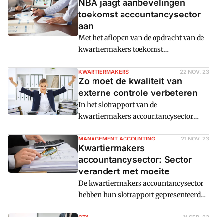
NBA jaagt aanbevelingen
toekomst accountancysector
aan
Met het aflopen van de opdracht van de
kwartiermakers toekomst
accountancysector, ziet
accountantsvereniging NBA een
KWARTIERMAKERS
22 NOV. 23
Zo moet de kwaliteit van
belangrijke rol voor zich om de kwaliteit
externe controle verbeteren
van de sector te verbeteren. In een brief
In het slotrapport van de
aan de minister van Financiën legt de
kwartiermakers accountancysector
vereniging uit waar en hoe daaraan
geven Marlies de Vries en Chris Fonteijn
wordt gewerkt.
een reeks aanbevelingen om de kwaliteit
MANAGEMENT ACCOUNTING
21 NOV. 23
Kwartiermakers
van de externe controle te verbeteren.
accountancysector: Sector
Cm: vat samen wat er in het lijvige
verandert met moeite
document staat te lezen.
De kwartiermakers accountancysector
hebben hun slotrapport gepresenteerd
en daarmee komt hun opdracht ten