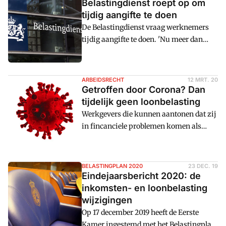
Belastingdienst roept op om
tijdig aangifte te doen
De Belastingdienst vraag werknemers
tijdig aangifte te doen. 'Nu meer dan
ooit.' De gegevens uit de loonaangifte
worden namelijk gebruikt door het UWV
voor de Noodfonds Overbrugging
ARBEIDSRECHT
12 MRT. 20
Werkgelegenheid (NOW)-regeling. Dit
Getroffen door Corona? Dan
noodfonds is bedoeld om werkgevers die
tijdelijk geen loonbelasting
te maken hebben met omzetverlies, te
Werkgevers die kunnen aantonen dat zij
compenseren en te zorgen dat zij hun
in fincanciele problemen komen als
werknemers kunnen doorbetalen.
gevolg van het Coronavirus kunnen
tijdelijk uitstel van betaling krijgen voor
de loonbelasting. Ook
BELASTINGPLAN 2020
23 DEC. 19
vennootschapsbelasting,
Eindejaarsbericht 2020: de
omzetbelasting en inkomstenbelasting
inkomsten- en loonbelasting
hoeven dan tijdelijk niet te worden
wijzigingen
afgedragen. Zo laat het kabinet vandaag
Op 17 december 2019 heeft de Eerste
weten in eenu00a0brief aan de Tweede
Kamer ingestemd met het Belastingplan