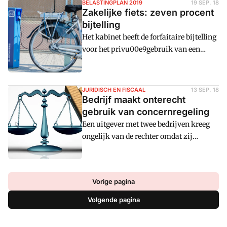
BELASTINGPLAN 2019
19 SEP. 18
fiets van de zaak.
Zakelijke fiets: zeven procent
bijtelling
Het kabinet heeft de forfaitaire bijtelling
voor het privu00e9gebruik van een
zakelijke fiets vastgesteld op zeven
procent, bijvoorbeeld bij lease. Dat blijkt
uit het Belastingplan 2019, die onder
JURIDISCH EN FISCAAL
13 SEP. 18
meer een vereenvoudiging van de fiscale
Bedrijf maakt onterecht
fietsregeling bevat. Naar verwachting
gebruik van concernregeling
treedt de wet in 2020 in werking.
Een uitgever met twee bedrijven kreeg
ongelijk van de rechter omdat zij
gebruik wilde maken van de
concernregeling werkkostenregeling
(WKR) over 2015. Zij maakte gebruik
Vorige pagina
van de vrije ruimte, maar volgens de
rechtbank is de concernregeling niet
Volgende pagina
terecht toegepast omdat de uitgever niet
het hele jaar eigenaar was van de