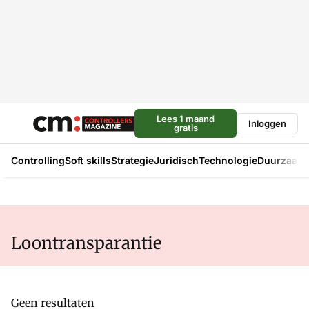
Lees 1 maand
Inloggen
gratis
Controlling
Soft skills
Strategie
Juridisch
Technologie
Duurzaam
Loontransparantie
Geen resultaten