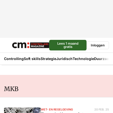
Lees 1 maand
Inloggen
gratis
Controlling
Soft skills
Strategie
Juridisch
Technologie
Duurzaam
MKB
WET- EN REGELGEVING
20 FEB. 25