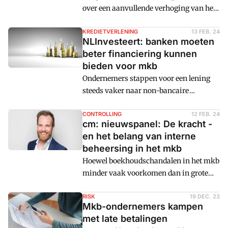
over een aanvullende verhoging van het
minimumuurloon. Bovenop de
gebruikelijke indexatie overweegt de
KREDIETVERLENING
13 FEB. 24
NLInvesteert: banken moeten
Tweede Kamer een verhoging van nog
beter financiering kunnen
eens 1,2 procent.
bieden voor mkb
Ondernemersorganisaties vrezen dat dit
Ondernemers stappen voor een lening
ten koste gaat van banen in het mkb.
steeds vaker naar non-bancaire
financiers omdat banken
terughoudender zijn als
CONTROLLING
12 FEB. 24
cm: nieuwspanel: De kracht -
kredietverstrekker.
en het belang van interne
Investeringsplatform NLInvesteert roept
beheersing in het mkb
banken op om hun rol als
Hoewel boekhoudschandalen in het mkb
kredietverstrekker voor ondernemers
minder vaak voorkomen dan in grote
wel te blijven vervullen.
multinationale ondernemingen, zijn er
nog steeds incidenten geweest waarbij
RISK
19 DEC. 23
Mkb-ondernemers kampen
mkb-bedrijven betrokken waren bij
met late betalingen
frauduleuze boekhoudpraktijken of