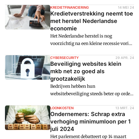
week geldt. Ondernemers vinden de
administratieve last en de kosten te hoog
KREDIETFINANCIERING
14 MEI 24
Kredietverstrekking neemt toe
en zeggen in gesprek te zijn met de
met herstel Nederlandse
overheid over de uitvoering.
economie
Het Nederlandse herstel is nog
voorzichtig na een kleine recessie vorig
jaar, maar financieringsplatform
NLInvesteert is optimistisch gezien de
CYBERSECURITY
29 APR. 24
Beveiliging websites klein
toename van kredietaanvragen van
mkb net zo goed als
bedrijven, terwijl bedrijven met
grootzakelijk
problemen dalen in de portefeuille van
Bedrijven hebben hun
het platform.
websitebeveiliging steeds beter op orde
wat betreft standaardtechnologieën die
bijvoorbeeld zorgen voor
LOONKOSTEN
13 MRT. 24
Ondernemers: Schrap extra
domeinbeveiliging of versleuteld
verhoging minimumloon per 1
verkeer. Kleine ondernemers beveiligen
juli 2024
hun websites net zo goed als, of zelfs
Het parlement debatteert op 14 maart
beter dan, grote bedrijven.