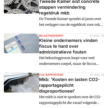
Tweede Kamer eist concrete
stappen vermindering
regeldruk mkb
De Tweede Kamer spreekt al jaren over
het verlagen van de regeldruk voor mkb-
ondernemers. Daarom eist het
parlement nu concrete stappen en een
BELASTINGDIENST
27 AUG. 24
Kleine ondernemers vinden
drukvermindering van 20%.
fiscus te hard over
administratieve fouten
Het belastingproces loopt voor veel
ondernemers soepel, maar de fiscus
reageert te streng en formeel op fouten in
de administratie, vinden kleinere
CO2-RAPPORTAGE
25 JUN. 24
Mkb: 'Kosten en lasten CO2-
bedrijven.
rapportageplicht
disproportioneel'
Het mkb is niet te spreken over de CO2-
rapportageplicht die vanaf volgende