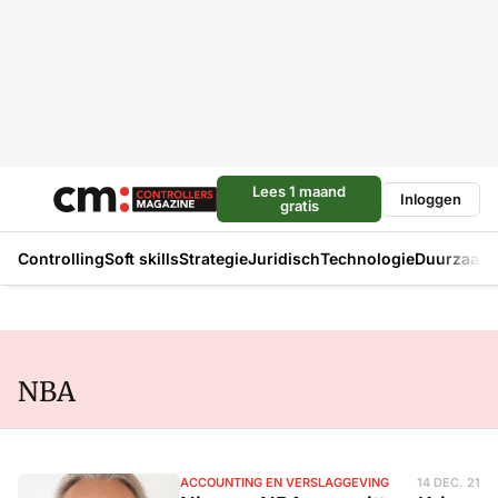
Lees 1 maand
Inloggen
gratis
Controlling
Soft skills
Strategie
Juridisch
Technologie
Duurzaam
NBA
ACCOUNTING EN VERSLAGGEVING
14 DEC. 21