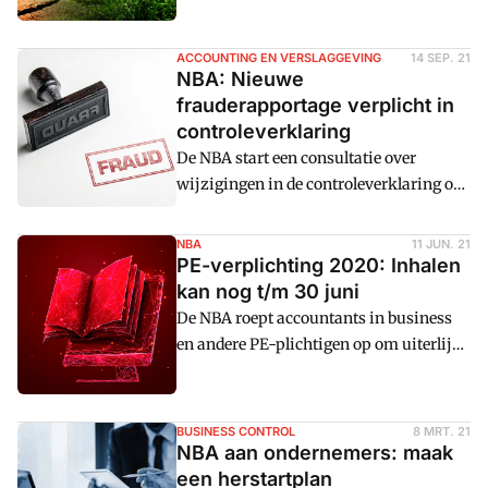
oog op nieuwe duurzaamheidsregels.
Met de handvatten uit het document
ACCOUNTING EN VERSLAGGEVING
14 SEP. 21
kunnen bijvoorbeeld jaarverslagen
NBA: Nieuwe
worden gepubliceerd met concrete
frauderapportage verplicht in
controleerbaarheid van klimaatdoelen.
controleverklaring
De NBA start een consultatie over
wijzigingen in de controleverklaring op
het gebied van fraude en
continuu00efteit. Deze veranderingen
NBA
11 JUN. 21
gaan gelden voor alle organisaties vanaf
PE-verplichting 2020: Inhalen
verslagjaar 2022. Voor OOB's moeten de
kan nog t/m 30 juni
nieuwe eisen al gelden voor verslagjaar
De NBA roept accountants in business
2021.
en andere PE-plichtigen op om uiterlijk
30 juni de punten voor 2020 te
registeren. Het nieuwe systeem is voor
accountants in business dit jaar in
BUSINESS CONTROL
8 MRT. 21
werking getreden, maar onder het beleid
NBA aan ondernemers: maak
van vorig jaar moet er minimaal 20 uur
een herstartplan