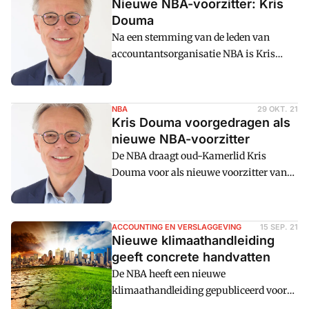
Nieuwe NBA-voorzitter: Kris
Douma
Na een stemming van de leden van
accountantsorganisatie NBA is Kris
Douma officieel aangesteld als nieuwe
voorzitter. Hij is de eerste niet-
accountant die de organisatie leidt. De
NBA
29 OKT. 21
NBA is blij dat iemand met meer afstand
Kris Douma voorgedragen als
naar de sector en de vereniging kan
nieuwe NBA-voorzitter
kijken.
De NBA draagt oud-Kamerlid Kris
Douma voor als nieuwe voorzitter van
de beroepsvereniging voor accountants.
Voor het eerst in zijn geschiedenis kiest
NBA voor iemand die zelf geen
ACCOUNTING EN VERSLAGGEVING
15 SEP. 21
accountant is, maar voor iemand van
Nieuwe klimaathandleiding
buiten die de publieke taak van een
geeft concrete handvatten
accountant weet te benadrukken.
De NBA heeft een nieuwe
klimaathandleiding gepubliceerd voor
interne en externe accountants met het