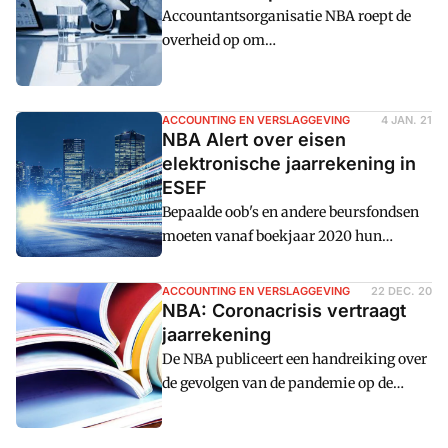
aan gecertificeerde cursussen zijn
Accountantsorganisatie NBA roept de
gevolgd.
overheid op om
terugbetalingsregelingen te verruimen,
ondernemers een herstartplan te maken
of tijdig te concluderen dat het beter is
ACCOUNTING EN VERSLAGGEVING
4 JAN. 21
om te stoppen.
NBA Alert over eisen
elektronische jaarrekening in
ESEF
Bepaalde oob's en andere beursfondsen
moeten vanaf boekjaar 2020 hun
financiu00eble verslaggeving in een
elektronisch formaat opstellen. Een
ACCOUNTING EN VERSLAGGEVING
22 DEC. 20
nieuw Alert van de NBA gaat in op de
NBA: Coronacrisis vertraagt
eisen die gelden voor dit
jaarrekening
verslaggevingsformaat.
De NBA publiceert een handreiking over
de gevolgen van de pandemie op de
jaarverslaggeving. Volgens de
beroepsorganisatie is er veel behoefte