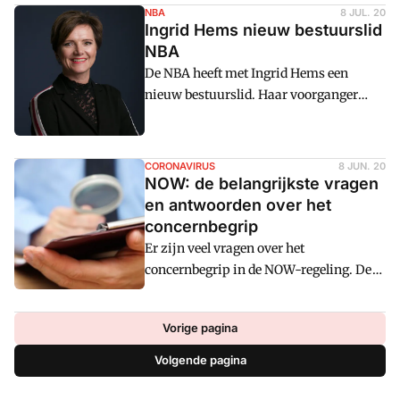
aan richting over bijvoorbeeld
NBA
8 JUL. 20
fraudesignalen en de tijdigheid van
Ingrid Hems nieuw bestuurslid
jaarrekeningen.
NBA
De NBA heeft met Ingrid Hems een
nieuw bestuurslid. Haar voorganger
heeft haar rol namens de ledengroep
Accountants in Business haar rol als
bestuurslid overgedragen aan Hems.
CORONAVIRUS
8 JUN. 20
NOW: de belangrijkste vragen
en antwoorden over het
concernbegrip
Er zijn veel vragen over het
concernbegrip in de NOW-regeling. De
NBA heeft in overleg met het Ministerie
van Sociale Zaken en Werkgelegenheid
Vorige pagina
een uitgebreide FAQ opgesteld. Cm: geeft
hier de belangrijkste vragen en
Volgende pagina
antwoorden weer.