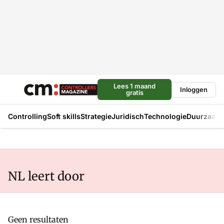
Lees 1 maand
Inloggen
gratis
Controlling
Soft skills
Strategie
Juridisch
Technologie
Duurzaam
NL leert door
Geen resultaten