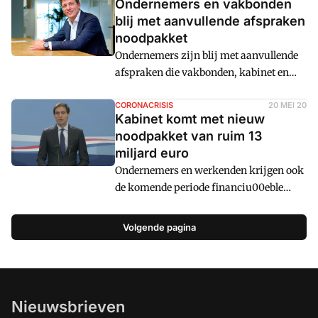
Ondernemers en vakbonden
blij met aanvullende afspraken
noodpakket
Ondernemers zijn blij met aanvullende
afspraken die vakbonden, kabinet en
ondernemersorganisaties hebben
gemaakt over het tweede noodpakket
CORONACRISIS
20 MEI 20
Kabinet komt met nieuw
voor ondernemers. Dat meldden MKB-
noodpakket van ruim 13
Nederland en VNO-NCW in een reactie
miljard euro
op de aanpassingen.
Ondernemers en werkenden krijgen ook
de komende periode financiu00eble
ondersteuning vanwege de aanhoudende
impact van het coronavirus. Het eerste
Volgende pagina
noodpakket banen en economie loopt
door en het kabinet neemt nieuwe
maatregelen. Dat volgens het kabinet
nodig, omdat steeds meer zzp'ers, mkb-
Nieuwsbrieven
ondernemers en grootbedrijven