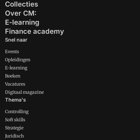
langzaam en soms deels weer opstarten,
Collecties
terwijl anderen nog dicht zijn of zonder
Over CM:
opdrachten zitten.
E-learning
Finance academy
Snel naar
Events
Opleidingen
E-learning
Boeken
Vacatures
Digitaal magazine
Thema's
Controlling
Soft skills
Strategie
Juridisch