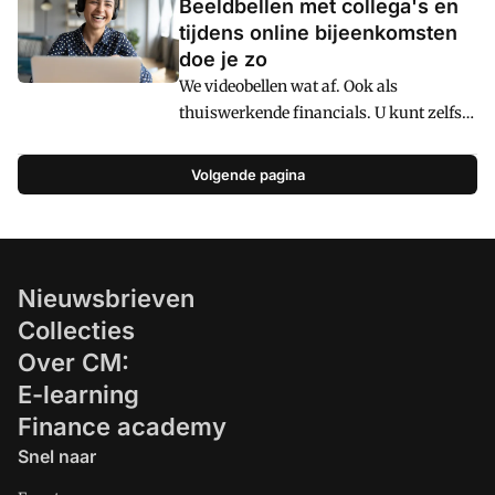
Beeldbellen met collega's en
tijdens online bijeenkomsten
doe je zo
We videobellen wat af. Ook als
thuiswerkende financials. U kunt zelfs
grote bijeenkomsten online bijwonen
om kennis te vergaren. Maar wat zijn nu
Volgende pagina
de do's en dont's van al dat beeldbellen.
Een ding is zeker: probeer het gesprek zo
veel mogelijk vooraf structuur te geven.
Nieuwsbrieven
Collecties
Over CM:
E-learning
Finance academy
Snel naar