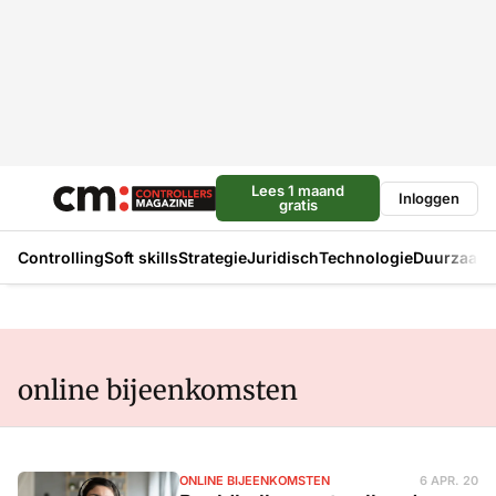
Lees 1 maand
Inloggen
gratis
Controlling
Soft skills
Strategie
Juridisch
Technologie
Duurzaam
online bijeenkomsten
ONLINE BIJEENKOMSTEN
6 APR. 20