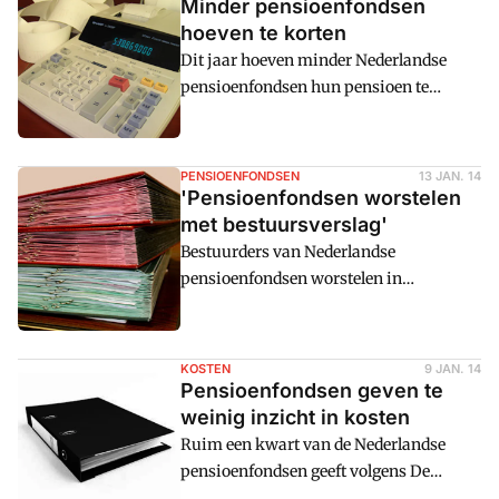
Minder pensioenfondsen
hoeven te korten
Dit jaar hoeven minder Nederlandse
pensioenfondsen hun pensioen te
verlagen dan vorig jaar; in 2013 waren
het er 66, nu zijn er nog 38
pensioenfondsen die per 1 april 2014 hun
PENSIOENFONDSEN
13 JAN. 14
pensioen moeten verlagen bij het
'Pensioenfondsen worstelen
afronden van de vijfjarige
met bestuursverslag'
herstelplannen.
Bestuurders van Nederlandse
pensioenfondsen worstelen in
toenemende mate met de omvang van
hun jaarverslagen. Ze moeten steeds
meer informatie opnemen door
KOSTEN
9 JAN. 14
strengere wet- en regelgeving en de roep
Pensioenfondsen geven te
om meer transparantie. Dat komt de
weinig inzicht in kosten
leesbaarheid en toegankelijkheid van de
Ruim een kwart van de Nederlandse
jaarverslaggeving niet ten goede, zegt
pensioenfondsen geeft volgens De
KPMG.
Nederlandsche Bank te weinig inzicht in