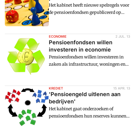
Het kabinet heeft nieuwe spelregels voor
de pensioenfondsen gepubliceerd op
internet voor consultatie. Naast het
huidige nominale contract wordt ook het
'reu00eble' contract gepresenteerd. De
ECONOMIE
2 JUL. 13
sociale partners krijgen de mogelijkheid
Pensioenfondsen willen
te kiezen voor een pensioencontract dat
investeren in economie
leidt tot een stabielere geu00efndexeerde
Pensioenfondsen willen investeren in
pensioenuitkering.
zaken als infrastructuur, woningen en
pensioenen en zo hun bijdrage leveren
aan economisch herstel. Ze willen dan
wel dat de overheid een deel van de
KREDIET
15 APR. 13
risico's voor haar rekening neemt.
'Pensioengeld uitlenen aan
bedrijven'
Het kabinet gaat onderzoeken of
pensioenfondsen hun reserves kunnen
gebruiken voor het verlenen van krediet
aan het midden- en kleinbedrijf. Het zal