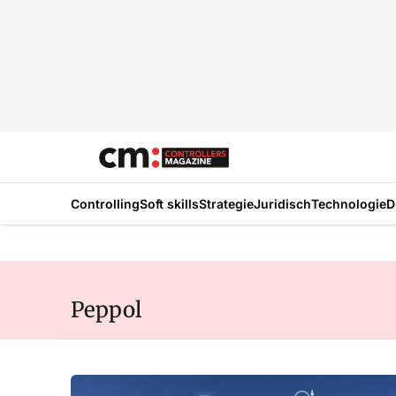
Controlling
Soft skills
Strategie
Juridisch
Technologie
D
Peppol