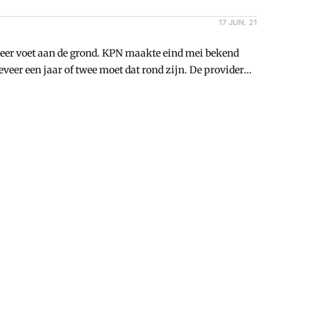
17 JUN. 21
eer voet aan de grond. KPN maakte eind mei bekend
veer een jaar of twee moet dat rond zijn. De provider
ling naar Peppol. Nu is de uitgaande facturenstroom
an het bedrijf zijn momenteel bereikbaar via Peppol.