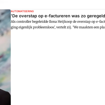
AUTOMATISERING
'De overstap op e-factureren was zo geregeld
Als controller begeleidde Ilona Heijkoop de overstap op e-fa
ging eigenlijk probleemloos', vertelt zij. 'We maakten een pl
implementatie.' Wel heeft zij nog wensen voor meer soorten s
met een verstuurde e-factuur.