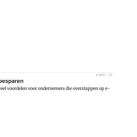
9 MRT. 22
 besparen
 veel voordelen voor ondernemers die overstappen op e-