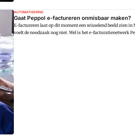
AUTOMATISERING
Gaat Peppol e-factureren onmisbaar maken?
E-factureren laat op dit moment een wisselend beeld zien in
voelt de noodzaak nog niet. Wel is het e-facturatienetwerk 
en Rabobank kiezen hier nu voor, net als de Rijksoverheid,
gedaan. Eind 2020 is bovendien de Nederlandse Peppolautorit
kwaliteit van de Peppol-infrastructuur. Geven deze ontwikke