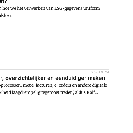
at?
en hoe we het verwerken van ESG-gegevens uniform
pakken.
25 JAN. 24
, overzichtelijker en eenduidiger maken
processen, met e-facturen, e-orders en andere digitale
erheid laagdrempelig tegemoet treden', aldus Rolf
 ministerie van Binnenlandse Zaken en
k het rijksinkoopbeleid ondersteunen met betere