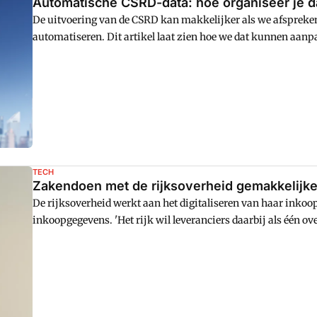
Automatische CSRD-data: hoe organiseer je d
De uitvoering van de CSRD kan makkelijker als we afsprek
automatiseren. Dit artikel laat zien hoe we dat kunnen aan
TECH
Zakendoen met de rijksoverheid gemakkelijker
De rijksoverheid werkt aan het digitaliseren van haar inkoop
inkoopgegevens. 'Het rijk wil leveranciers daarbij als één ov
Valenteijn, manager inkoop- en aanbestedingsbeleid bij het
Koninkrijksrelaties (BZK). 'Op langere termijn willen we oo
inkoopdata.'