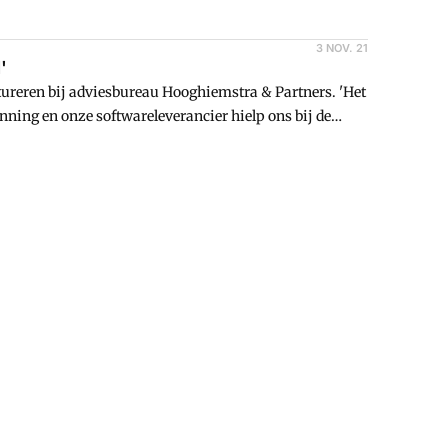
3 NOV. 21
'
ctureren bij adviesbureau Hooghiemstra & Partners. 'Het
anning en onze softwareleverancier hielp ons bij de
tatusberichten, zodat je kan zien wat er precies gebeurt