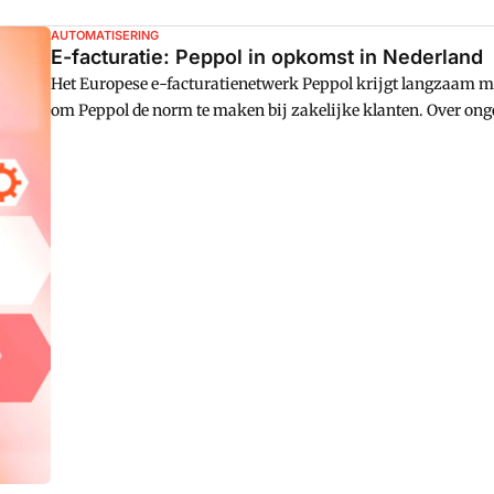
AUTOMATISERING
E-facturatie: Peppol in opkomst in Nederland
Het Europese e-facturatienetwerk Peppol krijgt langzaam m
om Peppol de norm te maken bij zakelijke klanten. Over onge
begint bij mkb-klanten en grote corporates met de omschake
nog grotendeels in pdf, slechts drie procent van de klanten v