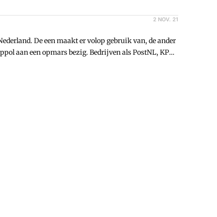
2 NOV. 21
 Nederland. De een maakt er volop gebruik van, de ander
Peppol aan een opmars bezig. Bedrijven als PostNL, KPN
 veel provincies, gemeenten en waterschappen hebben
eit (NPa) opgericht. Deze bewaakt de veiligheid en
lingen e-factureren het beslissende duwtje?