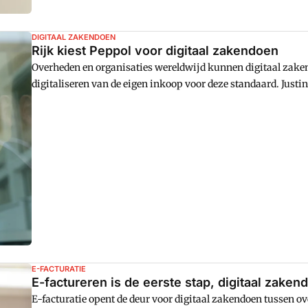
DIGITAAL ZAKENDOEN
Rijk kiest Peppol voor digitaal zakendoen
Overheden en organisaties wereldwijd kunnen digitaal zakend
digitaliseren van de eigen inkoop voor deze standaard. Justin
Rijksinkoop bij het Ministerie van Binnenlandse Zaken en Kon
toepassingsmogelijkheden en vele voordelen van Peppol.
E-FACTURATIE
E-factureren is de eerste stap, digitaal zaken
E-facturatie opent de deur voor digitaal zakendoen tussen o