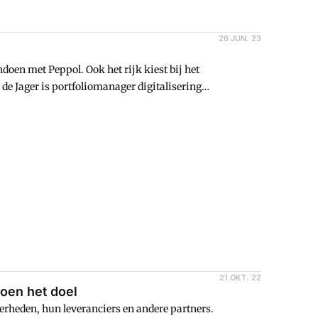
26 JUN. 23
oen met Peppol. Ook het rijk kiest bij het
 de Jager is portfoliomanager digitalisering
inkrijksrelaties (BZK). Hij vertelt over de
21 OKT. 22
doen het doel
verheden, hun leveranciers en andere partners.