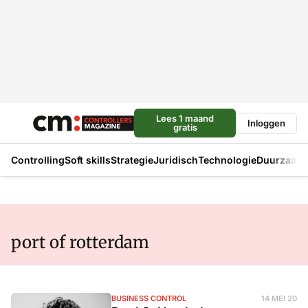
Lees 1 maand
Inloggen
gratis
Controlling
Soft skills
Strategie
Juridisch
Technologie
Duurzaam
port of rotterdam
BUSINESS CONTROL
14 MEI 20