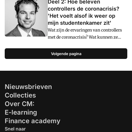
Deel 2: Hoe beleven
controllers de coronacrisis?
'Het voelt alsof ik weer op
mijn studentenkamer zit'
Wat zijn de ervaringen van controllers
met de coronacrisis? Wat kunnen ze
vanuit huis doen? En wat komt er op
hun af? Vijf verhalen uit de frontlinie.
Volgende pagina
Als tweede Alexander Kousbroek,
finance director Port of Amsterdam. 'Op
ons eerste kwartaal heeft de coronacrisis
nog weinig impact gehad.'
Nieuwsbrieven
Collecties
Over CM:
E-learning
Finance academy
Snel naar