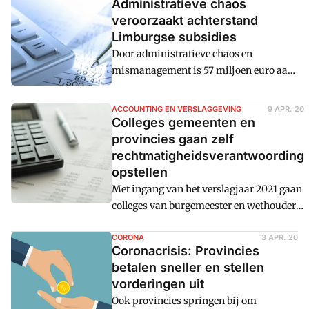
Administratieve chaos
veroorzaakt achterstand
Limburgse subsidies
Door administratieve chaos en
mismanagement is 57 miljoen euro aan
subsidies on de Euregio Maas-Rijn
(EMR) nog niet verdeeld. Verleende
ACCOUNTING EN VERSLAGGEVING
9 APR. 20
subsidies worden teruggedraaid,
Colleges gemeenten en
voorwaarde halverwege aangepast en
provincies gaan zelf
een opeenstapeling van aanvragen leidt
rechtmatigheidsverantwoording
tot een verstopte bureaucratie.
opstellen
Met ingang van het verslagjaar 2021 gaan
colleges van burgemeester en wethouders
van gemeenten en colleges van
gedeputeerde staten van provincies en
CORONA
3 APR. 20
Coronacrisis: Provincies
dagelijkse besturen van
betalen sneller en stellen
gemeenschappelijke regelingen zelf een
vorderingen uit
rechtmatigheidsverantwoording
Ook provincies springen bij om
opstellen. Deze wordtu00a0 opgenomen