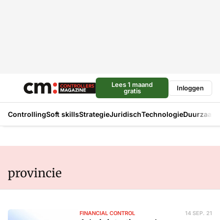
Lees 1 maand
Inloggen
gratis
Controlling
Soft skills
Strategie
Juridisch
Technologie
Duurzaam
provincie
FINANCIAL CONTROL
14 SEP. 21