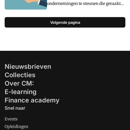
ondernemingen te steunen die geraakt
in de jaarrekening.
zijn door de coronacrisis. Dat als
aanvulling op de steunpakketten vanuit
Volgende pagina
het Rijk. Gelderland en Noord-Brabant
maken beide vijf miljoen vrij. Andere
provincies gaan facturen sneller betalen,
gaan coulant om met vorderingen en
subsidies voor geannuleerde
evenementen.u00a0
Nieuwsbrieven
Collecties
Over CM:
E-learning
Finance academy
Snel naar
Events
Opleidingen