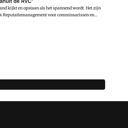
vanuit de RvC'
and kijkt en opstaan als het spannend wordt. Het zijn
 boek Reputatiemanagement voor commissarissen en
atie tussen commissaris en de toezichthouder en de