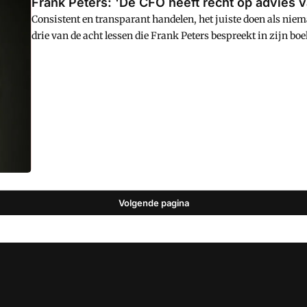
Frank Peters: 'De CFO heeft recht op advies 
Consistent en transparant handelen, het juiste doen als niem
drie van de acht lessen die Frank Peters bespreekt in zijn
toezichthouders. "De lessen hebben ook betrekking op de rel
CFO. Die relatie is aan verandering onderhevig", zegt Peters.
Volgende pagina