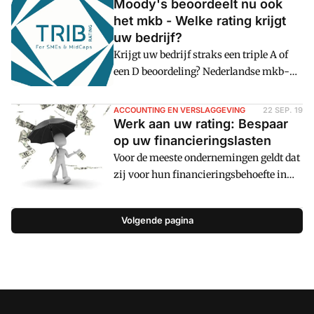
Moody's beoordeelt nu ook
het mkb - Welke rating krijgt
uw bedrijf?
Krijgt uw bedrijf straks een triple A of
een D beoordeling? Nederlandse mkb-
bedrijven met een omzet vanaf 10
miljoen euro krijgen voortaan een
ACCOUNTING EN VERSLAGGEVING
22 SEP. 19
beoordeling van Moody's. Dit in
Werk aan uw rating: Bespaar
samenwerking met Euler Hermes, die
op uw financieringslasten
zelf een AA rating heeft. Met deze
Voor de meeste ondernemingen geldt dat
'TRIBRating' kunt u in u00e9u00e9n
zij voor hun financieringsbehoefte in
oogopslag zien hoe financieel gezond
meer of mindere mate afhankelijk zijn
een bedrijf is en hoe de
van externe financiers. Geldt dit ook
Volgende pagina
kredietwaardigheid.
voor uw onderneming? Dan zult u
daarbij vaak een beroep doen op de
bank. Tegelijkertijd wordt u wellicht
geconfronteerd met een bank die
strengere eisen stelt aan de
herfinanciering. Wellicht dat u zelfs