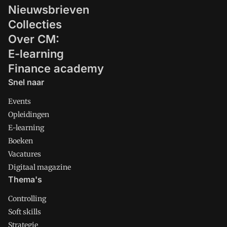
Nieuwsbrieven
gemerkt hebt dat de bank niet eens
bereid is om nieuwe investeringen van
Collecties
uw bedrijf te financieren. In dit artikel
Over CM:
wordt ingegaan op de mogelijkheden om
E-learning
het succes van uw kredietaanvraag te
Finance academy
vergroten en uw financieringslasten te
Snel naar
verlagen.
Events
Opleidingen
E-learning
Boeken
Vacatures
Digitaal magazine
Thema's
Controlling
Soft skills
Strategie