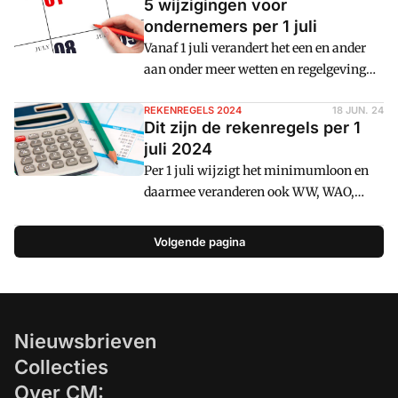
5 wijzigingen voor
ondernemers per 1 juli
Vanaf 1 juli verandert het een en ander
aan onder meer wetten en regelgeving
voor ondernemers. Dit is een rustig jaar
in vergelijking met voorgaande jaren
REKENREGELS 2024
18 JUN. 24
Dit zijn de rekenregels per 1
met slechts enkele veranderingen. Cm:
juli 2024
somt ze hier op.
Per 1 juli wijzigt het minimumloon en
daarmee veranderen ook WW, WAO,
Wajong en meer. Het minimumloon
stijgt met 3,1 procent en dat heeft effect
Volgende pagina
op de rekenregels. Dit zijn ze per 1 juli
2024.
Nieuwsbrieven
Collecties
Over CM: