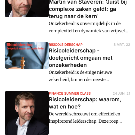
Martin van Staveren: 'Juist bij
complexe zaken geldt: ga
terug naar de kern'
Onzekerheid is onvermijdelijk in de
complexiteit en dynamiek van vrijwel
elke organisatie. Vermomd als risico
loopt het de businessdoelen vaak flink in
RISICOLEIDERSCHAP
8 MRT. 22
Risicoleiderschap -
de weg. Wat te doen? Vele voorbeelden
doelgericht omgaan met
maken inmiddels helder: louter klassiek
onzekerheden
risicomanagement voldoet niet meer.
Onzekerheid is de enige nieuwe
Risico-expert Martin van Staveren:
zekerheid, binnen de meeste
'Juist de controller kan een belangrijke
organisaties. Hoe kunnen we hiermee
rol spelen.'
omgaan? Meer van het conventionele
FINANCE SUMMER CLASS
24 JUN. 21
Risicoleiderschap: waarom,
risicomanagement is niet de oplossing
wat en hoe?
want daarvoor is interne en externe
De wereld schreeuwt om effectief en
omgeving veel te dynamisch geworden.
inspirerend leiderschap. Deze roep
Risicoleiderschap biedt een goed
resulteert in een overvloed aan
alternatief voor de functie van