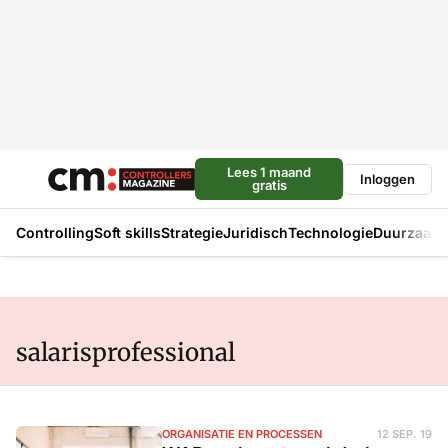
Lees 1 maand
Inloggen
gratis
Controlling
Soft skills
Strategie
Juridisch
Technologie
Duurzaam
salarisprofessional
ORGANISATIE EN PROCESSEN
12 SEP. 19