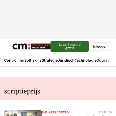
Lees 1 maand
Inloggen
gratis
Controlling
Soft skills
Strategie
Juridisch
Technologie
Duurzaam
scriptieprijs
BUSINESS CONTROL
27 MEI 20