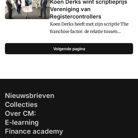
Koen Derks wint scriptieprijs
Vereniging van
Registercontrollers
Koen Derks heeft met zijn scriptie The
franchise factor: de relatie tussen
ondernemerschap en omzetgroei bij
Jumbo Supermarkten de scriptieprijs
Volgende pagina
van de Vereniging van
Registercontrollers (VRC) gewonnen.
Dat maakte de vereniging onlangs
bekend.u00a0u00a0
Nieuwsbrieven
Collecties
Over CM:
E-learning
Finance academy