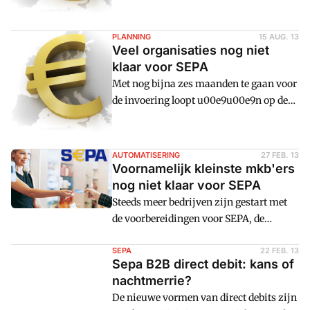
bij De Nederlandsche Bank en spreker
omschakeling naar IBAN, het nieuwe,
op de Nationale Administrateursdag op
langere internationale
PLANNING
15 AUG. 13
14 november 2013.
bankrekeningnummer. De Duitse
Veel organisaties nog niet
centrale bank maakt zich zorgen, zei de
klaar voor SEPA
president van de Bundesbank Carl-
Met nog bijna zes maanden te gaan voor
Ludwig Thiele zaterdag .
de invoering loopt u00e9u00e9n op de
drie organisaties het risico niet op tijd
klaar te zijn voor SEPA. Ze kunnen
daardoor problemen krijgen met hun
AUTOMATISERING
27 FEB. 13
reguliere betaal- en incasso-opdrachten.
Voornamelijk kleinste mkb'ers
nog niet klaar voor SEPA
Steeds meer bedrijven zijn gestart met
de voorbereidingen voor SEPA, de
Europese betaalmarkt die per 1 februari
2014 wordt ingevoerd. Maar de kleinste
SEPA
22 FEB. 13
Sepa B2B direct debit: kans of
mkb'ers houden nog een afwachtende
nachtmerrie?
houding aan. Zo blijkt uit de SEPA-
De nieuwe vormen van direct debits zijn
monitor van januari.