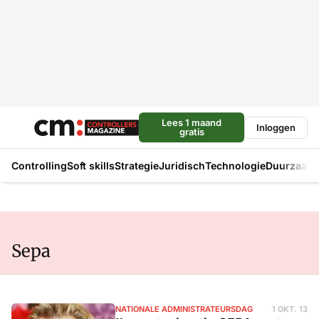
Lees 1 maand
Inloggen
gratis
Controlling
Soft skills
Strategie
Juridisch
Technologie
Duurzaam
Sepa
NATIONALE ADMINISTRATEURSDAG
1 OKT. 13