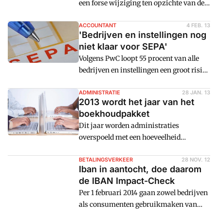
een forse wijziging ten opzichte van de
huidige Nederlandse incasso. Invoering
van de twee typen Eropese direct debits
ACCOUNTANT
4 FEB. 13
'Bedrijven en instellingen nog
kan een vervanging van een bestaand
niet klaar voor SEPA'
proces betekenen, maar kan ook
Volgens PwC loopt 55 procent van alle
aanleiding zijn te kijken naar
bedrijven en instellingen een groot risico
alternatieve vormen van contracteren,
de deadline van 1 februari 2014 niet te
factureren en betalen. Welke
halen voor het invoeren van SEPA. Dat
ADMINISTRATIE
28 JAN. 13
veranderingen nodig of wenselijk zijn is
2013 wordt het jaar van het
blijkt uit een onderzoek van PwC onder
afhankelijk van de bedrijfsspecifieke
boekhoudpakket
bijna 300 treasury- en it-specialisten
omstandigheden. Kortom, een
Dit jaar worden administraties
over de mate waarin hun organisatie
strategische keuze.
overspoeld met een hoeveelheid
klaar is voor SEPA.
belangrijke ontwikkelingen, zoals SEPA
& IBAN, BTW-aangiftes en de
BETALINGSVERKEER
28 NOV. 12
Iban in aantocht, doe daarom
Werkkostenregeling. Deze
de IBAN Impact-Check
ontwikkelingen zullen heel wat vergen
Per 1 februari 2014 gaan zowel bedrijven
van de financiu00eble administratie,
als consumenten gebruikmaken van
maar ze zullen ook veel impact hebben
IBAN als rekeningnummer. Ook krijgen