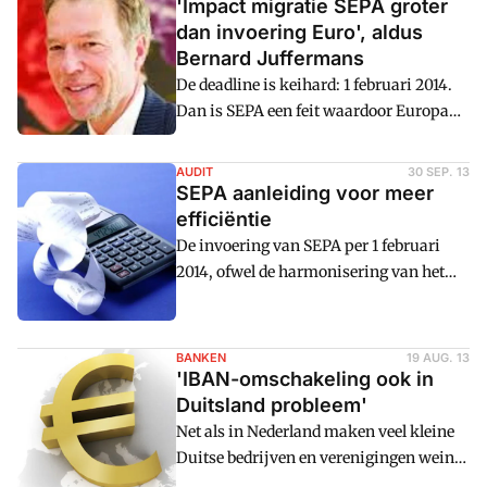
'Impact migratie SEPA groter
dan invoering Euro', aldus
Bernard Juffermans
De deadline is keihard: 1 februari 2014.
Dan is SEPA een feit waardoor Europa
ook voor het betalingsverkeer
u00e9u00e9n wordt. Deze harmonisatie
AUDIT
30 SEP. 13
is niet alleen een technische operatie,
SEPA aanleiding voor meer
bedrijfsmatig kan het ook grote invloed
efficiëntie
hebben. 'De impact van de migratie naar
De invoering van SEPA per 1 februari
SEPA is groter dan de invoering van
2014, ofwel de harmonisering van het
euro. Alleen vinden de voorbereidingen
Europese betalingsverkeer, kost geld
meer achter de schermen plaats. Het
maar kan bedrijven kostenbesparingen
gevaar is dan ook dat bedrijven te laat in
opleveren, zeker als ze in verschillende
BANKEN
19 AUG. 13
actie komen. En dat moeten ze echt
Europese landen zaken doen.
'IBAN-omschakeling ook in
voorkomen, anders is deelname aan het
Duitsland probleem'
betalingsverkeer gewoonweg niet meer
Net als in Nederland maken veel kleine
mogelijk,' waarschuwt Bernard
Duitse bedrijven en verenigingen weinig
Juffermans, programmamanager SEPA
haast met voorbereidingen voor de