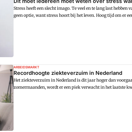
Dit moet iedereen moet weten over stress want
Stress heeft een slecht imago. Te veel en te lang last hebben 
geen optie, want stress hoort bij het leven. Hoog tijd om er e
van Hollands College voor Mens, Arbeid en Organisatie Cécil
ARBEIDSMARKT
Recordhoogte ziekteverzuim in Nederland
Het ziekteverzuim in Nederland is dit jaar hoger dan voorgaa
zomermaanden, wordt er een piek verwacht in het laatste kw
een hoogterecord bereikt: de afgelopen jaren was het aantal 