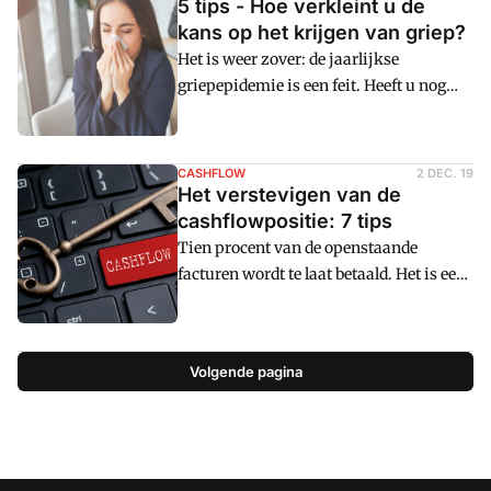
5 tips - Hoe verkleint u de
kans op het krijgen van griep?
Het is weer zover: de jaarlijkse
griepepidemie is een feit. Heeft u nog
nergens last van gehad? Good for you!
Maar hoe zorgt u nou dat u dit jaar niet
stiekem toch gevloerd gaat worden? cm:
CASHFLOW
2 DEC. 19
geeft u 5 tips om de kans te vergroten dat
Het verstevigen van de
u de zakdoekjes en kruik in de kast kan
cashflowpositie: 7 tips
laten liggen.
Tien procent van de openstaande
facturen wordt te laat betaald. Het is een
van de redenen waarom een flink deel
van de bedrijven meerdere maanden per
jaar een negatieve cashflow noteert. Dit
Volgende pagina
blijkt uit de Exact mkb
monitoru00a0die de staat van het mkb
weergeeft aan de hand van 340.000
administraties. Ook gaat
staatssecretaris Mona Keijzer zich