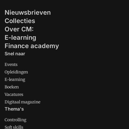
buigen over een wetswijziging nu blijkt
Nieuwsbrieven
dat grote bedrijven rekeningen van
kleine ondernemers langer laten liggen
Collecties
dan voorheen.
Over CM:
E-learning
Finance academy
Snel naar
Events
Opleidingen
E-learning
Boeken
Vacatures
Digitaal magazine
Thema's
Controlling
Soft skills