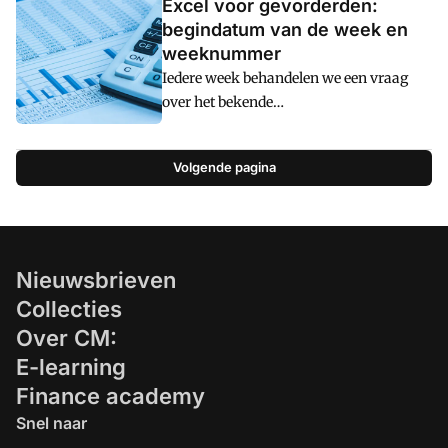
Excel voor gevorderden:
begindatum van de week en
weeknummer
Iedere week behandelen we een vraag
over het bekende
spreadsheetprogramma. Dit keer: hoe
kan ik de begindatum van de week laten
Volgende pagina
berekenen afhankelijk van het
ingevoerde weeknummer?
Nieuwsbrieven
Collecties
Over CM:
E-learning
Finance academy
Snel naar