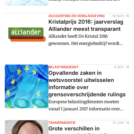
wachten op openheid over betalingen,
interne regelingen en belastingkeuzes.
ACCOUNTING EN VERSLAGGEVING
18 NOV. 16
Tegelijkertijd wordt de roep om tax
Kristalprijs 2016: jaarverslag
transparency steeds sterker.
Alliander meest transparant
Alliander heeft De Kristal 2016
gewonnen. Het energiebedrijf wordt
daarmee beloond voor het meest
transparante jaarverslag. Runner-up is
Schiphol, de NS completeert het podium.
BELASTINGDIENST
6 SEP. 16
Vorig jaar bestond de top-3 uit Akzo
Opvallende zaken in
Nobel, Philips en Unilever.
wetsvoorstel uitwisselen
informatie over
grensoverschrijdende rulings
Europese belastingdiensten moeten
vanaf 1 januari 2017 informatie over
grensoverschrijdende rulings en
verrekenprijsafspraken met elkaar
TRANSPARANTIE
21 JUN. 16
Grote verschillen in
uitwisselen. Het beoogde doel: