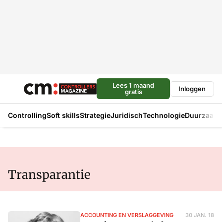
Lees 1 maand
Inloggen
gratis
Controlling
Soft skills
Strategie
Juridisch
Technologie
Duurzaam
Transparantie
ACCOUNTING EN VERSLAGGEVING
30 JAN. 18