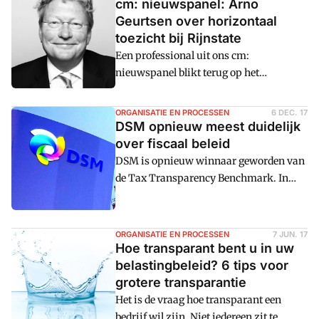
cm: nieuwspanel: Arno
Geurtsen over horizontaal
toezicht bij Rijnstate
Een professional uit ons cm:
nieuwspanel blikt terug op het
belangrijkste nieuws. Ditmaal werd
Arno Geurtsen, verantwoordelijk voor de
ORGANISATIE EN PROCESSEN
6 DEC. 17
portefeuille beroepsontwikkelingen van
DSM opnieuw meest duidelijk
de VRC, getriggerd door het artikel over
over fiscaal beleid
Rijnstate. Hij is namelijk gefocust op
DSM is opnieuw winnaar geworden van
ICT-toepassingen die kunnen helpen bij
de Tax Transparency Benchmark. In
het beperken van financiu00eble lasten.
totaal werden 76 Nederlandse
Het Arnhemse ziekenhuis weet via
beursgenoteerde bedrijven onderzocht.
horizontaal toezicht haar
ORGANISATIE EN PROCESSEN
7 JUN. 17
administratieve lasten te beperken.
Hoe transparant bent u in uw
belastingbeleid? 6 tips voor
grotere transparantie
Het is de vraag hoe transparant een
bedrijf wil zijn. Niet iedereen zit te