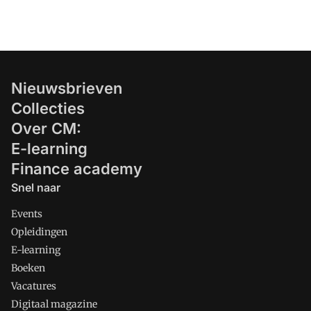
achter multi-interpretabele en
onvolledige verslaggevingsregels liggen
extra risico's en tekorten op de loer.
Gemeenten anno 2015: op zoek naar
meer geld en naar meer transparantie.
Nieuwsbrieven
Collecties
Over CM:
E-learning
Finance academy
Snel naar
Events
Opleidingen
E-learning
Boeken
Vacatures
Digitaal magazine