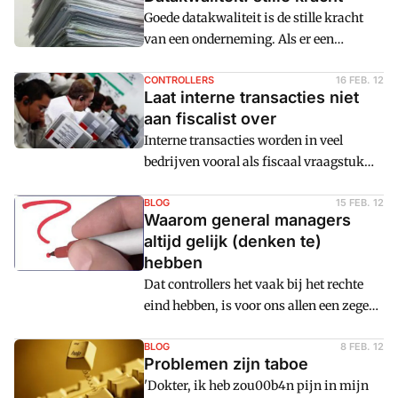
Maar deze angst is overbodig. Herhaling
Goede datakwaliteit is de stille kracht
is juist goed.
van een onderneming. Als er een
probleem mee is, zit dat meestal in het
bronsysteem. Voor een structurele
CONTROLLERS
16 FEB. 12
Laat interne transacties niet
verandering dient deze te worden
aan fiscalist over
opgeschoond.
Interne transacties worden in veel
bedrijven vooral als fiscaal vraagstuk
gezien. Maar interne transacties hebben
ook een bedrijfseconomische kant.
BLOG
15 FEB. 12
Waarom general managers
altijd gelijk (denken te)
hebben
Dat controllers het vaak bij het rechte
eind hebben, is voor ons allen een zege
(en geen verrassing). Maar dat de general
manager, die een machtigere positie
BLOG
8 FEB. 12
Problemen zijn taboe
binnen het bedrijf bekleedt, bijna altijd
'Dokter, ik heb zou00b4n pijn in mijn
denkt het bij het rechte eind te hebben,