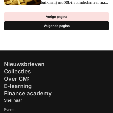
buik, snij mu00b4n blindedarm er maar
kan uitermate irritant zijn.
uit!u0092 We zouden raar opkijken als
een arts, zonder verder onderzoek, aan
Vorige pagina
een dergelijk verzoek zou
Volgende pagina
voldoen.u00a0 Waarom vinden we het
dan wel normaal als controllers dit
gedrag vertonen?
Nieuwsbrieven
Collecties
Over CM:
E-learning
Finance academy
Snel naar
Events