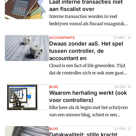
Laat interne transacties niet
aan fiscalist over
Interne transacties worden in veel
bedrijven vooral als fiscaal vraagstuk
gezien.u00a0Maaru00a0ze hebben ook
een bedrijfseconomische kant.
ACCOUNTANTS
21 MRT. 12
Dwaas zonder aaS. Het spel
tussen controller, de
accountant en
Cloud is een fact of life geworden. Tijd
dat de controller zich er ook mee gaat
bemoeien. Hij is toch de aangewezen
persoon om samen met ICTu0092ers,
BLOG
29 FEB. 12
Waarom herhaling werkt (ook
accountant en jurist op dit gebied
voor controllers)
richting te geven in organisaties zonder
Elke keer als ik begin met het schrijven
CFO.
van een nieuwe blog, schiet er een
angstige gedachte door mijn hoofd: heb
ik hier niet eerder over geschreven?
BLOG
22 FEB. 12
Datakwaliteit: stille kracht