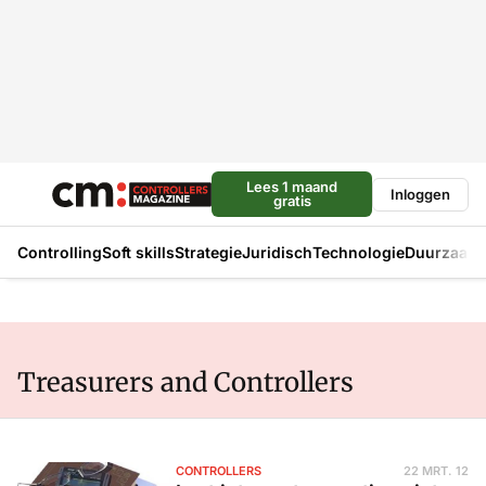
Lees 1 maand
Inloggen
gratis
Controlling
Soft skills
Strategie
Juridisch
Technologie
Duurzaam
Treasurers and Controllers
CONTROLLERS
22 MRT. 12