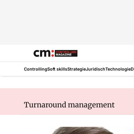
Controlling
Soft skills
Strategie
Juridisch
Technologie
D
Turnaround management