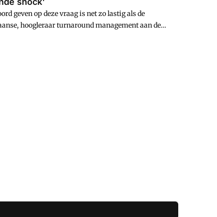
nde shock'
geven op deze vraag is net zo lastig als de
driaanse, hoogleraar turnaround management aan de
gebied onderzoek, maar een eenduidig antwoord