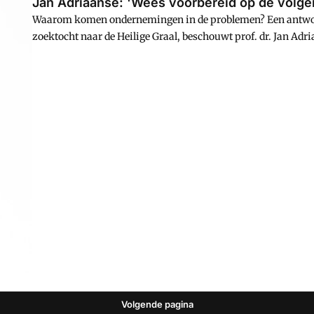
Jan Adriaanse: 'Wees voorbereid op de volge
Waarom komen ondernemingen in de problemen? Een antwoord 
zoektocht naar de Heilige Graal, beschouwt prof. dr. Jan A
Universiteit Leiden. 'Al jarenlang doen we hier in mijn vak
ontbreekt nog.'
Volgende pagina