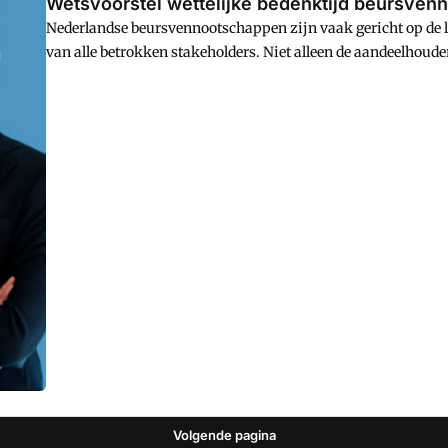
Wetsvoorstel wettelijke bedenktijd beursven
Nederlandse beursvennootschappen zijn vaak gericht op de l
van alle betrokken stakeholders. Niet alleen de aandeelhou
banken en leveranciers spelen een rol bij de strategie en de 
bedrijven is er vaak een kleinere rol voor de belangen van a
Volgende pagina