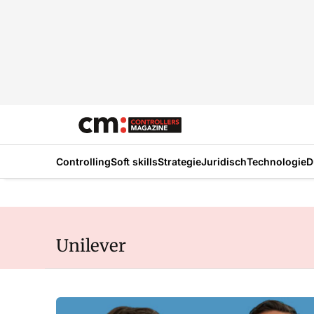
Controlling
Soft skills
Strategie
Juridisch
Technologie
D
Unilever