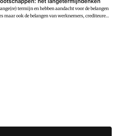
nootschappen: het langetermijndenken
ange(re) termijn en hebben aandacht voor de belangen
ders maar ook de belangen van werknemers, crediteuren,
beslissingen van het bestuur. Bij Angelsaksische
ndere stakeholders dan de aandeelhouder.