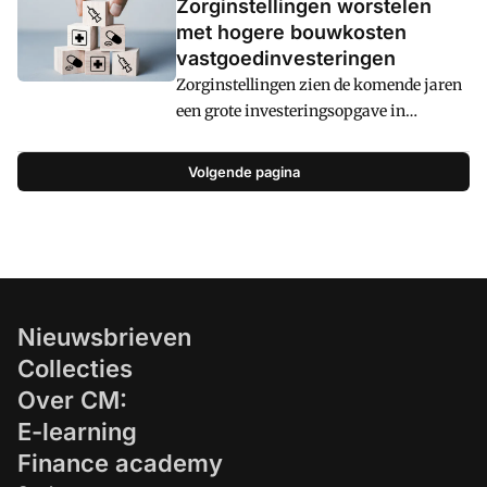
Zorginstellingen worstelen
met hogere bouwkosten
vastgoedinvesteringen
Zorginstellingen zien de komende jaren
een grote investeringsopgave in
vastgoed op zich afkomen.
Tegelijkertijd worden zij geconfronteerd
Volgende pagina
met een forse stijging van de
bouwkosten, stijgende rente en dalende
tarieven. Met name de
bouwkostenstijging heeft een grote
impact op de geplande investeringen.
Ruim driekwart van de financials in de
Nieuwsbrieven
zorg verwacht dat geplande
Collecties
investeringen worden uitgesteld,
Over CM:
E-learning
Finance academy