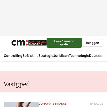
Lees 1 maand
Inloggen
gratis
Controlling
Soft skills
Strategie
Juridisch
Technologie
Duurzaam
Vastgped
CORPORATE FINANCE
19 JUL. 22