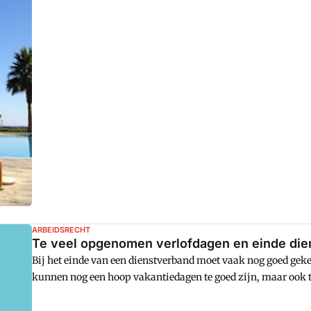
vakantiedagen voor u op een rij.
ARBEIDSRECHT
Te veel opgenomen verlofdagen en einde die
Bij het einde van een dienstverband moet vaak nog goed geke
kunnen nog een hoop vakantiedagen te goed zijn, maar ook t
een medewerker medio februari twee weken op wintersport is
zijn opgebouwd bij het einde van een dienstverband in april.