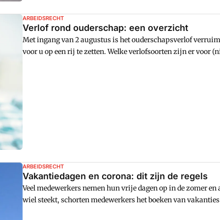
ARBEIDSRECHT
Verlof rond ouderschap: een overzicht
Met ingang van 2 augustus is het ouderschapsverlof verruim
voor u op een rij te zetten. Welke verlofsoorten zijn er voor
verlof zijn er voor (nieuwe) ouders? De Wet arbeid en zorg reg
ARBEIDSRECHT
Vakantiedagen en corona: dit zijn de regels
Veel medewerkers nemen hun vrije dagen op in de zomer en aa
wiel steekt, schorten medewerkers het boeken van vakanties
weer begint te draaien hun personeel massaal op vakantie wil