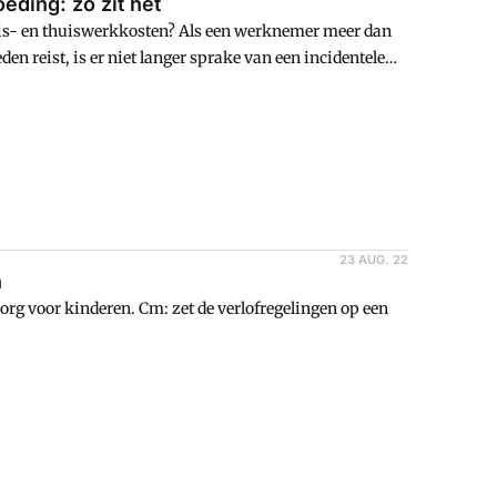
eding: zo zit het
reis- en thuiswerkkosten? Als een werknemer meer dan
 reist, is er niet langer sprake van een incidentele
23 AUG. 22
n
org voor kinderen. Cm: zet de verlofregelingen op een