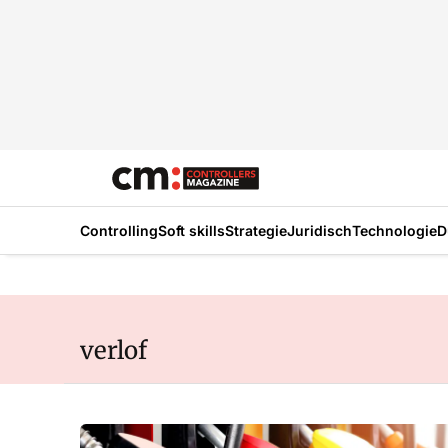
Controlling
Soft skills
Strategie
Juridisch
Technologie
D
verlof