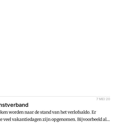
7 MEI 20
nstverband
ken worden naar de stand van het verlofsaldo. Er
e veel vakantiedagen zijn opgenomen. Bijvoorbeeld als
 geweest, zullen er vaak nog niet genoeg verlofdagen