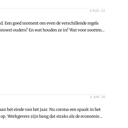
4 AUG. 22
d. Een goed moment om even de verschillende regels
 (nieuwe) ouders? En wat houden ze in? Wat voor soorten
elt de verschillende soorten verlof
5 JUN. 20
n het einde van het jaar. Nu corona een spaak in het
 op. Werkgevers zijn bang dat straks als de economie
. Hoe zit het eigenlijk? Cmweb.nl zet de regels voor