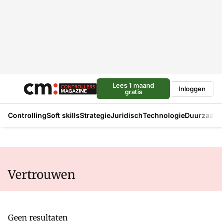
Lees 1 maand
Inloggen
gratis
Controlling
Soft skills
Strategie
Juridisch
Technologie
Duurzaam
Vertrouwen
Geen resultaten