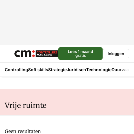
Lees 1 maand
Inloggen
gratis
Controlling
Soft skills
Strategie
Juridisch
Technologie
Duurzaam
Vrije ruimte
Geen resultaten