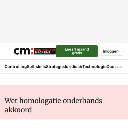
Lees 1 maand
Inloggen
gratis
Controlling
Soft skills
Strategie
Juridisch
Technologie
Duurzaam
Wet homologatie onderhands
akkoord