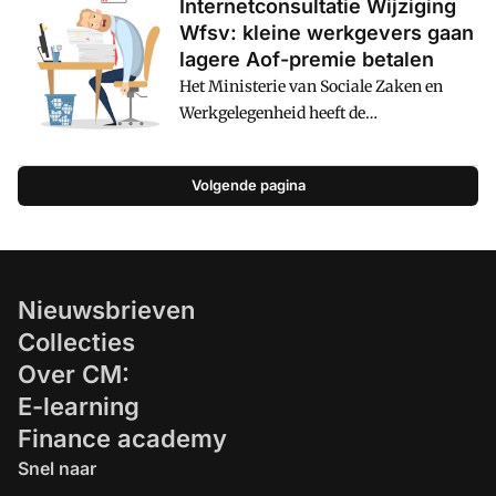
Internetconsultatie Wijziging
Wfsv: kleine werkgevers gaan
lagere Aof-premie betalen
Het Ministerie van Sociale Zaken en
Werkgelegenheid heeft de
internetconsultatie over de wijziging
van de Wet financiering sociale
Volgende pagina
verzekeringen (Wfsv) gepubliceerd.
Door het wetsvoorstel gaan kleine
werkgevers een lagere Aof-premie
betalen. Kleine werkgevers kunnen deze
tegemoetkoming gebruiken om zich
Nieuwsbrieven
goed te verzekeren via bijvoorbeeld de
Collecties
MKB-verzuim-
Over CM:
ontzorgverzekering.u00a0
E-learning
Finance academy
Snel naar