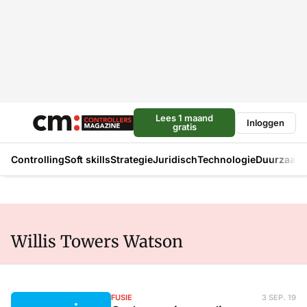
Lees 1 maand
Inloggen
gratis
Controlling
Soft skills
Strategie
Juridisch
Technologie
Duurzaam
Willis Towers Watson
FUSIE
3 SEP. 19